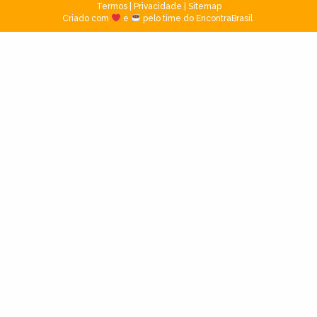
Termos
|
Privacidade
|
Sitemap
Criado com
e
pelo time do EncontraBrasil