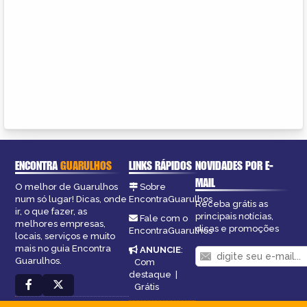
ENCONTRA
GUARULHOS
LINKS RÁPIDOS
NOVIDADES POR E-
MAIL
O melhor de Guarulhos
Sobre
num só lugar! Dicas, onde
EncontraGuarulhos
Receba grátis as
ir, o que fazer, as
principais notícias,
Fale com o
melhores empresas,
dicas e promoções
EncontraGuarulhos
locais, serviços e muito
mais no guia Encontra
ANUNCIE
:
Guarulhos.
Com
destaque
|
Grátis