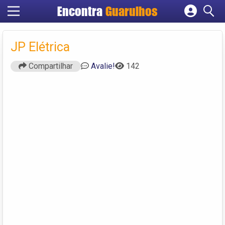
Encontra
Guarulhos
Cadastrar empresa
Fazer login
JP Elétrica
Criar conta
Compartilhar
Avalie!
142