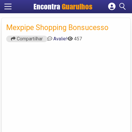
Encontra
Guarulhos
Cadastrar empresa
Fazer login
Mexpipe Shopping Bonsucesso
Criar conta
Compartilhar
Avalie!
457