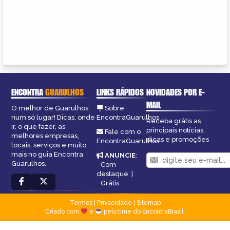
ENCONTRA
GUARULHOS
LINKS RÁPIDOS
NOVIDADES POR E-
MAIL
O melhor de Guarulhos
Sobre
num só lugar! Dicas, onde
EncontraGuarulhos
Receba grátis as
ir, o que fazer, as
principais notícias,
Fale com o
melhores empresas,
dicas e promoções
EncontraGuarulhos
locais, serviços e muito
mais no guia Encontra
ANUNCIE
:
Guarulhos.
Com
destaque
|
Grátis
Termos
|
Privacidade
|
Sitemap
Criado com
e
pelo time do EncontraBrasil