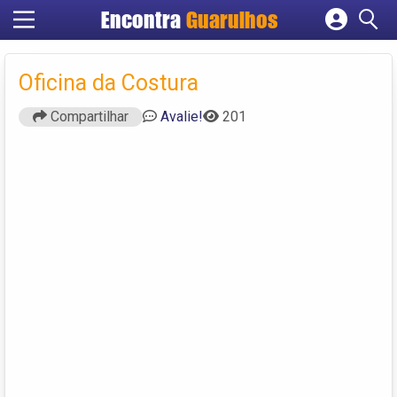
Encontra
Guarulhos
Cadastrar empresa
Fazer login
Oficina da Costura
Criar conta
Compartilhar
Avalie!
201