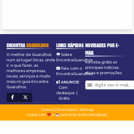
ENCONTRA
GUARULHOS
LINKS RÁPIDOS
NOVIDADES POR E-
MAIL
O melhor de Guarulhos
Sobre
num só lugar! Dicas, onde
EncontraGuarulhos
Receba grátis as
ir, o que fazer, as
principais notícias,
Fale com o
melhores empresas,
dicas e promoções
EncontraGuarulhos
locais, serviços e muito
mais no guia Encontra
ANUNCIE
:
Guarulhos.
Com
destaque
|
Grátis
Termos
|
Privacidade
|
Sitemap
Criado com
e
pelo time do EncontraBrasil