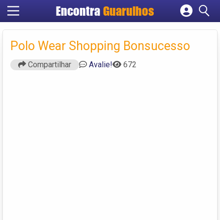
Encontra
Guarulhos
Cadastrar empresa
Fazer login
Polo Wear Shopping Bonsucesso
Criar conta
Compartilhar
Avalie!
672