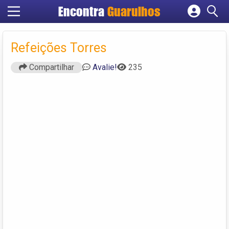
Encontra
Guarulhos
Cadastrar empresa
Fazer login
Refeições Torres
Criar conta
Compartilhar
Avalie!
235