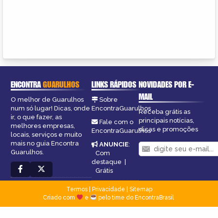
ENCONTRA
GUARULHOS
LINKS RÁPIDOS
NOVIDADES POR E-
MAIL
O melhor de Guarulhos
Sobre
num só lugar! Dicas, onde
EncontraGuarulhos
Receba grátis as
ir, o que fazer, as
principais notícias,
Fale com o
melhores empresas,
dicas e promoções
EncontraGuarulhos
locais, serviços e muito
mais no guia Encontra
ANUNCIE
:
Guarulhos.
Com
destaque
|
Grátis
Termos
|
Privacidade
|
Sitemap
Criado com
e
pelo time do EncontraBrasil