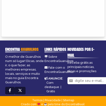
ENCONTRA
GUARULHOS
LINKS RÁPIDOS
NOVIDADES POR E-
MAIL
O melhor de Guarulhos
Sobre
num só lugar! Dicas, onde
EncontraGuarulhos
Receba grátis as
ir, o que fazer, as
principais notícias,
Fale com o
melhores empresas,
dicas e promoções
EncontraGuarulhos
locais, serviços e muito
mais no guia Encontra
ANUNCIE
:
Guarulhos.
Com
destaque
|
Grátis
Termos
|
Privacidade
|
Sitemap
Criado com
e
pelo time do EncontraBrasil