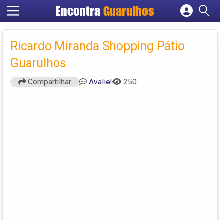
Encontra
Guarulhos
Cadastrar empresa
Fazer login
Ricardo Miranda Shopping Pátio
Criar conta
Guarulhos
Compartilhar
Avalie!
250