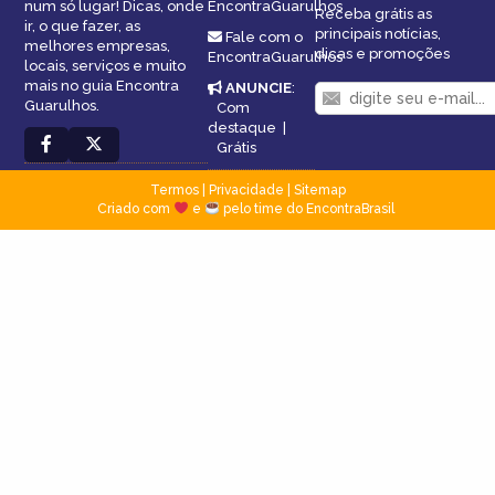
num só lugar! Dicas, onde
EncontraGuarulhos
Receba grátis as
ir, o que fazer, as
principais notícias,
Fale com o
melhores empresas,
dicas e promoções
EncontraGuarulhos
locais, serviços e muito
mais no guia Encontra
ANUNCIE
:
Guarulhos.
Com
destaque
|
Grátis
Termos
|
Privacidade
|
Sitemap
Criado com
e
pelo time do EncontraBrasil