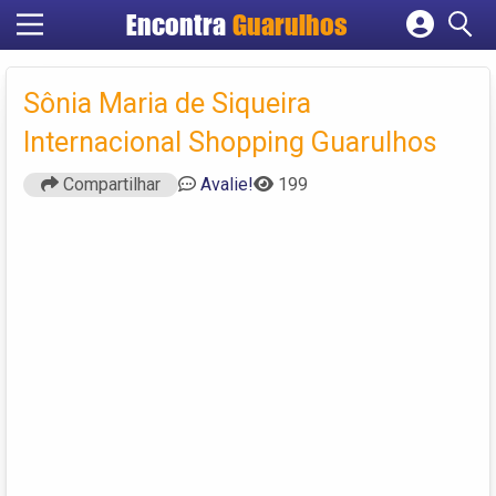
Encontra
Guarulhos
Cadastrar empresa
Fazer login
Sônia Maria de Siqueira
Criar conta
Internacional Shopping Guarulhos
Compartilhar
Avalie!
199