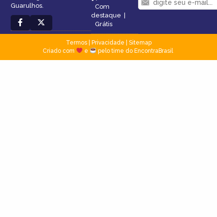
Guarulhos.
Com
destaque
|
Grátis
Termos
|
Privacidade
|
Sitemap
Criado com
e
pelo time do EncontraBrasil