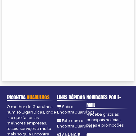
ENCONTRA
GUARULHOS
LINKS RÁPIDOS
NOVIDADES POR E-
MAIL
O melhor de Guarulhos
Sobre
num só lugar! Dicas, onde
EncontraGuarulhos
Receba grátis as
ir, o que fazer, as
principais notícias,
Fale com o
melhores empresas,
dicas e promoções
EncontraGuarulhos
locais, serviços e muito
mais no guia Encontra
ANUNCIE
: