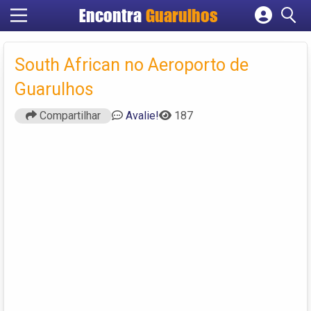
Encontra
Guarulhos
Cadastrar empresa
Fazer login
South African no Aeroporto de
Criar conta
Guarulhos
Compartilhar
Avalie!
187