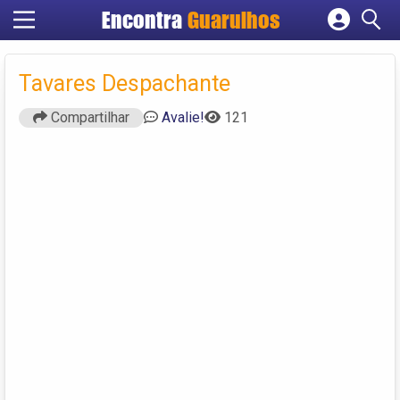
Encontra
Guarulhos
Cadastrar empresa
Fazer login
Tavares Despachante
Criar conta
Compartilhar
Avalie!
121