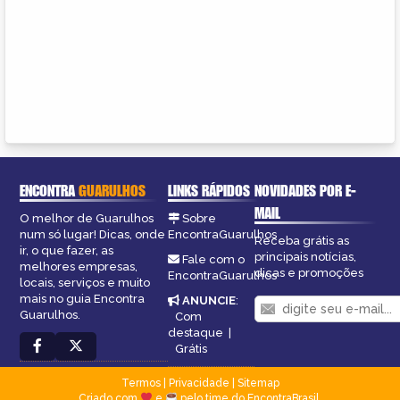
ENCONTRA
GUARULHOS
LINKS RÁPIDOS
NOVIDADES POR E-
MAIL
O melhor de Guarulhos
Sobre
num só lugar! Dicas, onde
EncontraGuarulhos
Receba grátis as
ir, o que fazer, as
principais notícias,
Fale com o
melhores empresas,
dicas e promoções
EncontraGuarulhos
locais, serviços e muito
mais no guia Encontra
ANUNCIE
:
Guarulhos.
Com
destaque
|
Grátis
Termos
|
Privacidade
|
Sitemap
Criado com
e
pelo time do EncontraBrasil