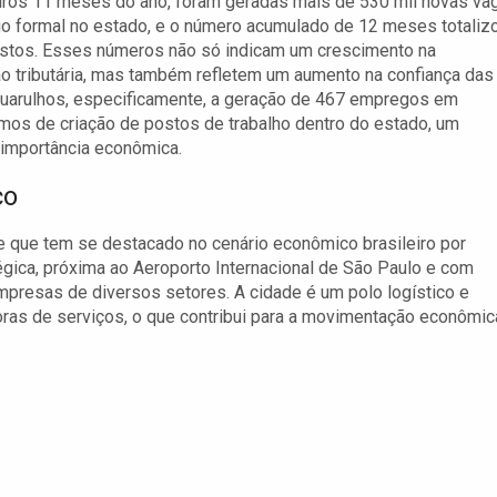
iros 11 meses do ano, foram geradas mais de 530 mil novas va
o formal no estado, e o número acumulado de 12 meses totaliz
ostos. Esses números não só indicam um crescimento na
o tributária, mas também refletem um aumento na confiança das
Guarulhos, especificamente, a geração de 467 empregos em
mos de criação de postos de trabalho dentro do estado, um
importância econômica.
co
de que tem se destacado no cenário econômico brasileiro por
égica, próxima ao Aeroporto Internacional de São Paulo e com
 empresas de diversos setores. A cidade é um polo logístico e
oras de serviços, o que contribui para a movimentação econômic