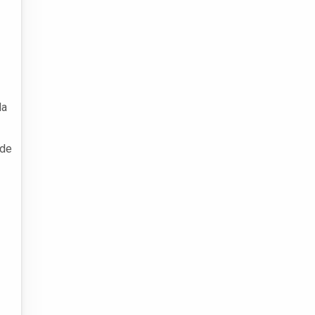
da
 de