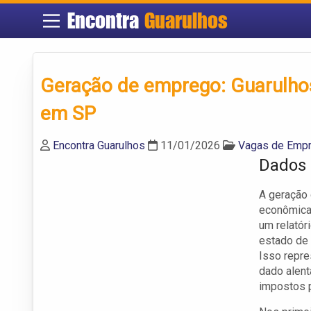
Encontra
Guarulhos
Geração de emprego: Guarulho
em SP
Encontra Guarulhos
11/01/2026
Vagas de Empr
Dados 
A geração
econômicas
um relatór
estado de 
Isso repre
dado alent
impostos 