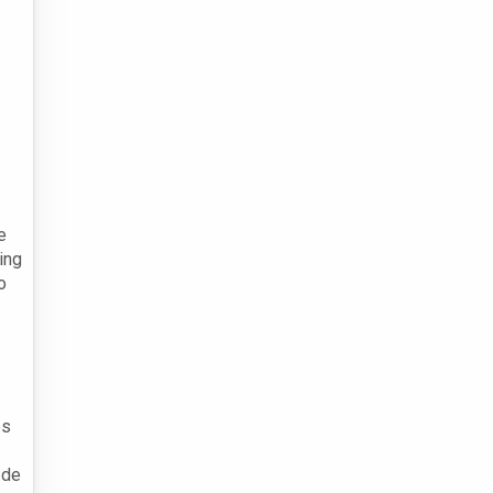
e
ing
o
es
 de