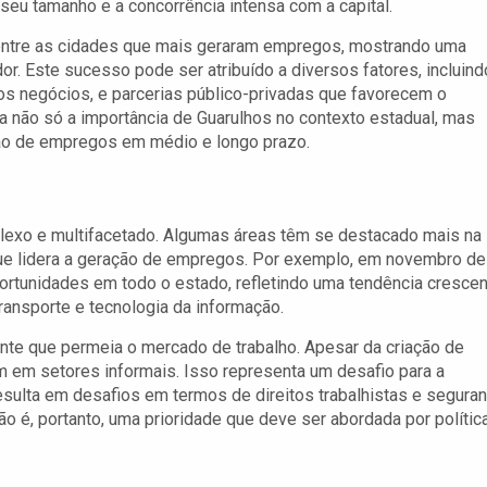
eu tamanho e a concorrência intensa com a capital.
entre as cidades que mais geraram empregos, mostrando uma
r. Este sucesso pode ser atribuído a diversos fatores, incluind
vos negócios, e parcerias público-privadas que favorecem o
 não só a importância de Guarulhos no contexto estadual, mas
ção de empregos em médio e longo prazo.
lexo e multifacetado. Algumas áreas têm se destacado mais na
 que lidera a geração de empregos. Por exemplo, em novembro de
portunidades em todo o estado, refletindo uma tendência cresce
ransporte e tecnologia da informação.
ante que permeia o mercado de trabalho. Apesar da criação de
m em setores informais. Isso representa um desafio para a
sulta em desafios em termos de direitos trabalhistas e segura
ção é, portanto, uma prioridade que deve ser abordada por polític