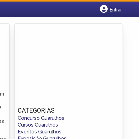
Entrar
Cadastrar empresa
Fazer login
Criar conta
om
a.
CATEGORIAS
Concurso Guarulhos
os
Cursos Guarulhos
Eventos Guarulhos
Exposição Guarulhos