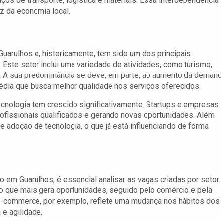
iços de transporte, logística e materiais. Essa interdependência
ez da economia local.
arulhos e, historicamente, tem sido um dos principais
 Este setor inclui uma variedade de atividades, como turismo,
o. A sua predominância se deve, em parte, ao aumento da deman
édia que busca melhor qualidade nos serviços oferecidos.
ecnologia tem crescido significativamente. Startups e empresas
rofissionais qualificados e gerando novas oportunidades. Além
e adoção de tecnologia, o que já está influenciando de forma
em Guarulhos, é essencial analisar as vagas criadas por setor.
o que mais gera oportunidades, seguido pelo comércio e pela
 e-commerce, por exemplo, reflete uma mudança nos hábitos dos
e agilidade.