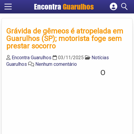
Encontra
Guarulhos
Cadastrar empresa
Fazer login
Grávida de gêmeos é atropelada em
Criar conta
Guarulhos (SP); motorista foge sem
prestar socorro
Encontra Guarulhos
03/11/2025
Notícias
Guarulhos
Nenhum comentário
O