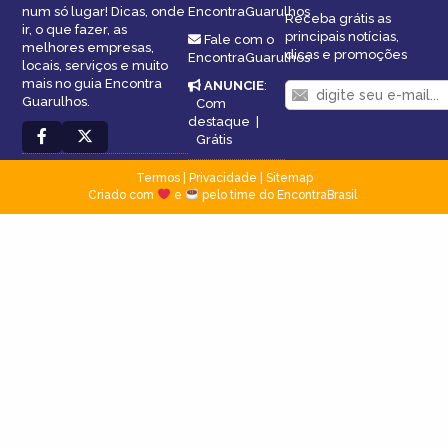
num só lugar! Dicas, onde
EncontraGuarulhos
Receba grátis as
ir, o que fazer, as
principais notícias,
Fale com o
melhores empresas,
dicas e promoções
EncontraGuarulhos
locais, serviços e muito
mais no guia Encontra
ANUNCIE
:
Guarulhos.
Com
destaque
|
Grátis
Termos
|
Privacidade
|
Sitemap
Criado com
e
pelo time do EncontraBrasil