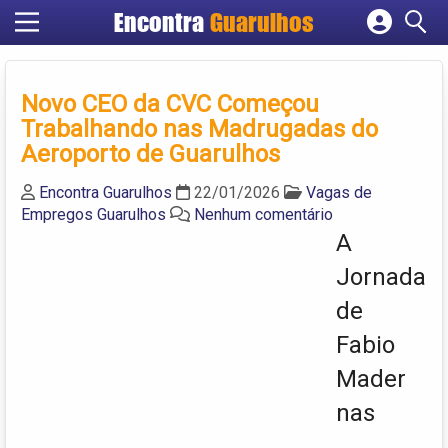
Encontra
Guarulhos
Cadastrar empresa
Fazer login
Novo CEO da CVC Começou
Criar conta
Trabalhando nas Madrugadas do
Aeroporto de Guarulhos
Encontra Guarulhos
22/01/2026
Vagas de
Empregos Guarulhos
Nenhum comentário
A
Jornada
de
Fabio
Mader
nas