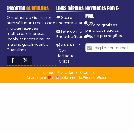
ENCONTRA
GUARULHOS
LINKS RÁPIDOS
NOVIDADES POR E-
MAIL
O melhor de Guarulhos
Sobre
num só lugar! Dicas, onde
EncontraGuarulhos
Receba grátis as
ir, o que fazer, as
principais notícias,
Fale com o
melhores empresas,
dicas e promoções
EncontraGuarulhos
locais, serviços e muito
mais no guia Encontra
ANUNCIE
:
Guarulhos.
Com
destaque
|
Grátis
Termos
|
Privacidade
|
Sitemap
Criado com
e
pelo time do EncontraBrasil