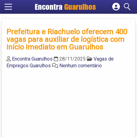
Encontra
Guarulhos
Cadastrar empresa
Fazer login
Prefeitura e Riachuelo oferecem 400
Criar conta
vagas para auxiliar de logística com
início imediato em Guarulhos
Encontra Guarulhos
28/11/2025
Vagas de
Empregos Guarulhos
Nenhum comentário