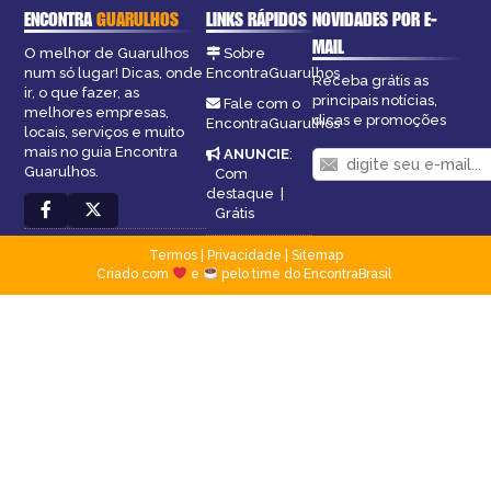
ENCONTRA
GUARULHOS
LINKS RÁPIDOS
NOVIDADES POR E-
MAIL
O melhor de Guarulhos
Sobre
num só lugar! Dicas, onde
EncontraGuarulhos
Receba grátis as
ir, o que fazer, as
principais notícias,
Fale com o
melhores empresas,
dicas e promoções
EncontraGuarulhos
locais, serviços e muito
mais no guia Encontra
ANUNCIE
:
Guarulhos.
Com
destaque
|
Grátis
Termos
|
Privacidade
|
Sitemap
Criado com
e
pelo time do EncontraBrasil