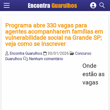
Encontra
Guarulhos
Cadastrar empresa
Fazer login
Programa abre 330 vagas para
Criar conta
agentes acompanharem famílias em
vulnerabilidade social na Grande SP;
veja como se inscrever
Encontra Guarulhos
30/01/2026
Concurso
Guarulhos
Nenhum comentário
Onde
estão as
vagas