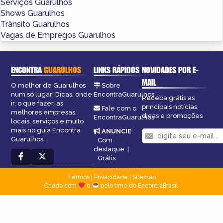
Serviços Guarulhos
Shows Guarulhos
Trânsito Guarulhos
Vagas de Empregos Guarulhos
ENCONTRA
GUARULHOS
LINKS RÁPIDOS
NOVIDADES POR E-
MAIL
O melhor de Guarulhos
Sobre
num só lugar! Dicas, onde
EncontraGuarulhos
Receba grátis as
ir, o que fazer, as
principais notícias,
Fale com o
melhores empresas,
dicas e promoções
EncontraGuarulhos
locais, serviços e muito
mais no guia Encontra
ANUNCIE
:
Guarulhos.
Com
destaque
|
Grátis
Termos
|
Privacidade
|
Sitemap
Criado com
e
pelo time do EncontraBrasil