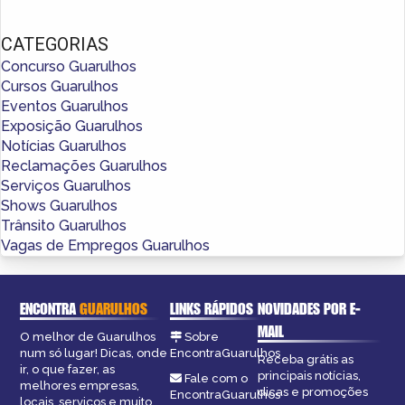
CATEGORIAS
Concurso Guarulhos
Cursos Guarulhos
Eventos Guarulhos
Exposição Guarulhos
Notícias Guarulhos
Reclamações Guarulhos
Serviços Guarulhos
Shows Guarulhos
Trânsito Guarulhos
Vagas de Empregos Guarulhos
ENCONTRA
GUARULHOS
LINKS RÁPIDOS
NOVIDADES POR E-
MAIL
O melhor de Guarulhos
Sobre
num só lugar! Dicas, onde
EncontraGuarulhos
Receba grátis as
ir, o que fazer, as
principais notícias,
Fale com o
melhores empresas,
dicas e promoções
EncontraGuarulhos
locais, serviços e muito