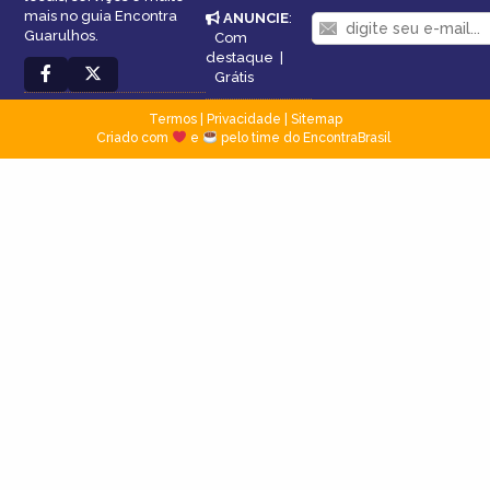
mais no guia Encontra
ANUNCIE
:
Guarulhos.
Com
destaque
|
Grátis
Termos
|
Privacidade
|
Sitemap
Criado com
e
pelo time do EncontraBrasil