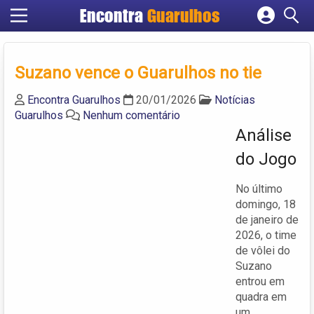
Encontra
Guarulhos
Cadastrar empresa
Fazer login
Suzano vence o Guarulhos no tie
Criar conta
Encontra Guarulhos
20/01/2026
Notícias
Guarulhos
Nenhum comentário
Análise
do Jogo
No último
domingo, 18
de janeiro de
2026, o time
de vôlei do
Suzano
entrou em
quadra em
um