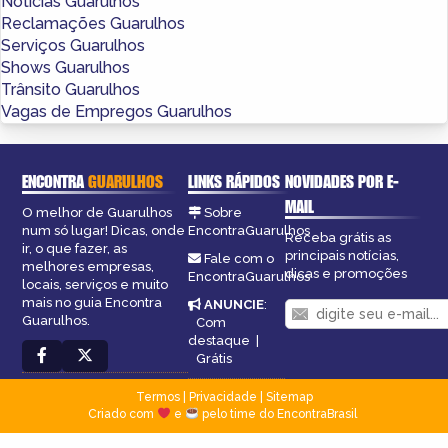
Notícias Guarulhos
Reclamações Guarulhos
Serviços Guarulhos
Shows Guarulhos
Trânsito Guarulhos
Vagas de Empregos Guarulhos
ENCONTRA
GUARULHOS
LINKS RÁPIDOS
NOVIDADES POR E-
MAIL
O melhor de Guarulhos
Sobre
num só lugar! Dicas, onde
EncontraGuarulhos
Receba grátis as
ir, o que fazer, as
principais notícias,
Fale com o
melhores empresas,
dicas e promoções
EncontraGuarulhos
locais, serviços e muito
mais no guia Encontra
ANUNCIE
:
Guarulhos.
Com
destaque
|
Grátis
Termos
|
Privacidade
|
Sitemap
Criado com
e
pelo time do EncontraBrasil