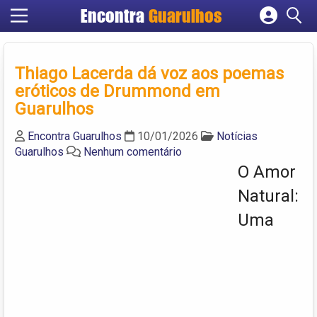
Encontra
Guarulhos
Cadastrar empresa
Fazer login
Thiago Lacerda dá voz aos poemas
Criar conta
eróticos de Drummond em
Guarulhos
Encontra Guarulhos
10/01/2026
Notícias
Guarulhos
Nenhum comentário
O Amor
Natural:
Uma